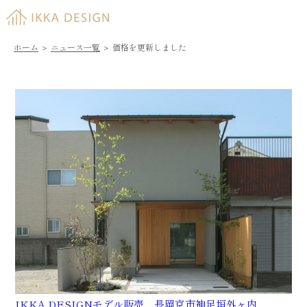
ホーム
＞
ニュース一覧
＞
価格を更新しました
IKKA DESIGNモデル販売 長岡京市神足垣外ヶ内