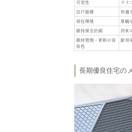
可変性
ライ
住戸面積
快適
居住環境
景観
維持保全計画
将来
維持管理・更新の容
耐用
易性
長期優良住宅の