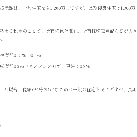
除額は、一般住宅なら1,200万円ですが、長期優良住宅は1,300
納める税金のことで、所有権保存登記、所有権移転登記などがあ
す。
記0.15％→0.1％
登記0.3％→マンション0.1％、戸建て0.2％
新築した場合、税額が2分の1になるのは一般の住宅と同じですが、長
間