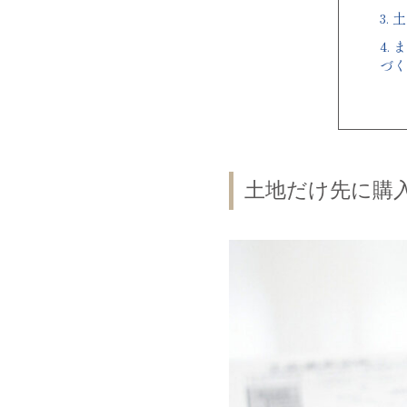
3.
土
4.
ま
づく
土地だけ先に購