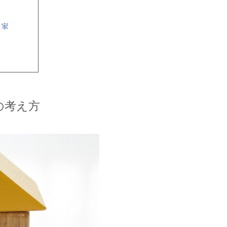
い家
の考え方